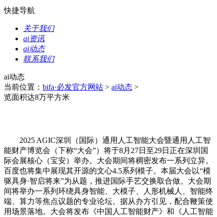
快捷导航
关于我们
ai资讯
ai动态
联系我们
ai动态
当前位置：
bifa·必发官方网站
>
ai动态
>
览面积达8万平方米
2025 AGIC深圳（国际）通用人工智能大会暨通用人工智
能财产博览会（下称“大会”）将于8月27日至29日正在深圳国
际会展核心（宝安）举办。大会期间将稠密发布一系列立异。
百度也将集中展现其开源的文心4.5系列模子。本届大会以“模
驱具身·智启将来”为从题，推进国际手艺交换取合做。大会期
间将举办一系列环绕具身智能、大模子、人形机械人、智能终
端、算力等焦点议题的专业论坛。据从办方引见，配合鞭策使
用场景落地。大会将发布《中国人工智能财产》和《人工智能