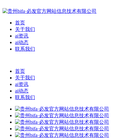
首页
关于我们
ai资讯
ai动态
联系我们
首页
关于我们
ai资讯
ai动态
联系我们