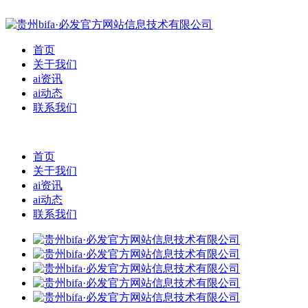
首页
关于我们
ai资讯
ai动态
联系我们
首页
关于我们
ai资讯
ai动态
联系我们