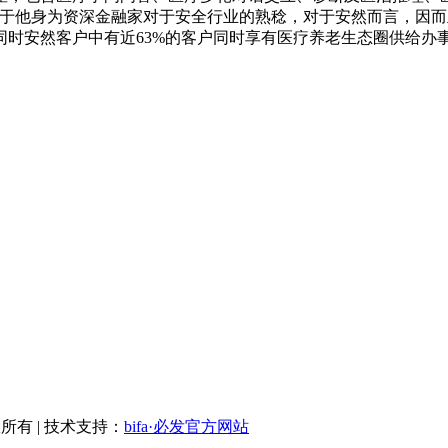
于他身为资深金融家对于安全行业的熟稔，对于安然而言，因而正
同时安然客户中有近63%的客户同时享有医疗养老生态圈供给办
版权所有 | 技术支持：
bifa·必发官方网站