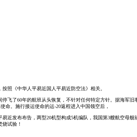
按照《中华人平易近国人平易近防空法》相关。
飞了60年的航班从头恢复，不针对任何特定方针。据海军旧
使命。施行接运使命的运-20返程进入中国领空后，
易近发布布告，两型20机型构成5机编队，我国第3艘航空母舰
焚烧试验！