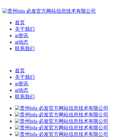
首页
关于我们
ai资讯
ai动态
联系我们
首页
关于我们
ai资讯
ai动态
联系我们