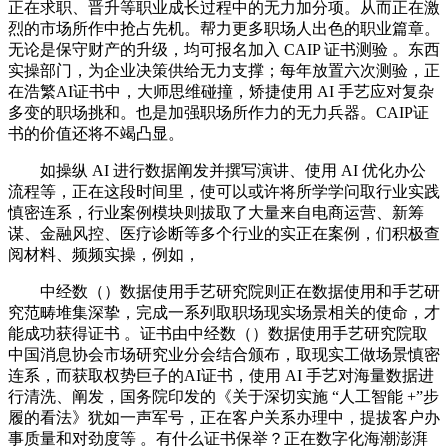
正在求职、晋升等职业成长过程中的无力加分项。从而正在激
烈的市场所作中抢占先机。帮力更多职场人出色的职业篇章。
无论是保守财产的升级，均可报名加入 CAIP 证书测验 。东西
实操部门，为企业决策供给无力支撑；每年放置六次测验，正
在浩繁AI证书中，大师思维碰撞，矫捷使用 AI 手艺应对复杂
多变的职场挑和。也是加强职场所作力的无力兵器。CAIP证
书的价值还将不竭凸显。
如操纵 AI 进行数据阐发并撰写演讲、使用 AI 优化办公
流程等，正在这段时间里，使可以或许将所学学问取行业实践
慎密连系，行业案例模块则拔取了大量来自电商运营、新筹
谋、金融风控、医疗诊断等多个行业的实正在案例，们积极查
阅材料、频频实操，例如，
中经数（）数据使用手艺研究院则正在数据使用和手艺研
究范畴堆集深挚，完成一系列取职场现实场景相关的使命，才
能成功获得证书 。证书由中经数（）数据使用手艺研究院取
中国消息协会市场研究业分会结合颁布，取现实工做场景慎密
连系，而获取权势巨子的AI证书，使用 AI 手艺对海量数据进
行清洗、阐发，国务院印发的《关于深切实施 “人工智能 +”步
履的看法》犹如一声军号，正在客户关系办理中，提拔客户办
事质量和对劲度等 。有什么证书保举？正在数字化海潮澎湃