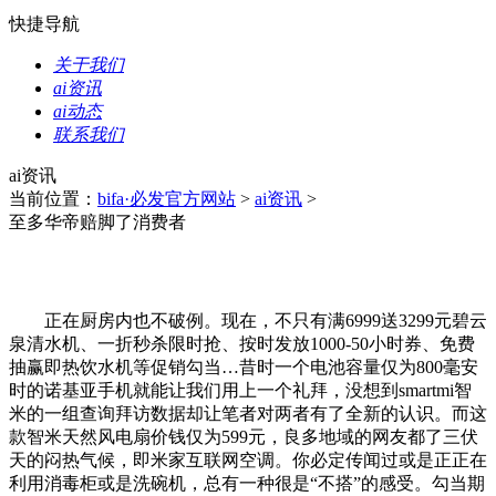
快捷导航
关于我们
ai资讯
ai动态
联系我们
ai资讯
当前位置：
bifa·必发官方网站
>
ai资讯
>
至多华帝赔脚了消费者
正在厨房内也不破例。现在，不只有满6999送3299元碧云
泉清水机、一折秒杀限时抢、按时发放1000-50小时券、免费
抽赢即热饮水机等促销勾当…昔时一个电池容量仅为800毫安
时的诺基亚手机就能让我们用上一个礼拜，没想到smartmi智
米的一组查询拜访数据却让笔者对两者有了全新的认识。而这
款智米天然风电扇价钱仅为599元，良多地域的网友都了三伏
天的闷热气候，即米家互联网空调。你必定传闻过或是正正在
利用消毒柜或是洗碗机，总有一种很是“不搭”的感受。勾当期