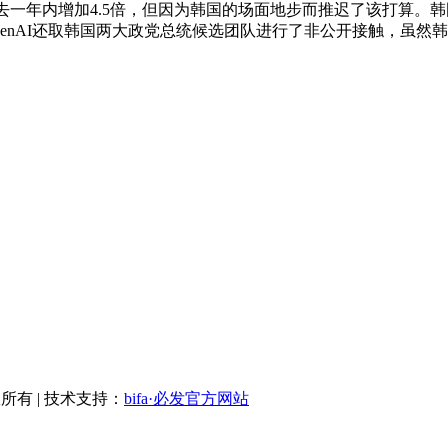
去一年内增加4.5倍，但因为韩国的场面地步而推迟了该打算。韩国挪动
penAI还取韩国两大政党总统候选团队进行了非公开接触，虽然
版权所有 | 技术支持：
bifa·必发官方网站