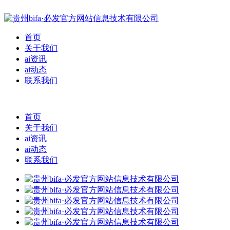
首页
关于我们
ai资讯
ai动态
联系我们
首页
关于我们
ai资讯
ai动态
联系我们