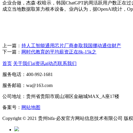
企业合做，杰森·权暗示，韩国ChatGPT的周活跃用户数正在过
成立当地数据取算力根本设备。业内认为，据OpenAI统计，O
上一篇：
持人工智能通用芯片厂商参取我国挪动通信财产
下一篇：
网时代教育的平均薪资正在8k-15k之
首页
关于我们
ai资讯
ai动态
联系我们
服务电话：400-992-1681
服务邮箱：wa@163.com
公司地址：贵州省贵阳市观山湖区金融城MAX_A座17楼
备案号：
网站地图
Copyright © 2021 贵州bifa·必发官方网站信息技术有限公司 