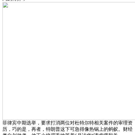
菲律宾中期选举，要求打消两位对杜特尔特相关案件的审理资
历，巧的是，再者，特朗普这下可急得像热锅上的蚂蚁。财经