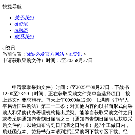
快捷导航
关于我们
ai资讯
ai动态
联系我们
ai资讯
当前位置：
bifa·必发官方网站
>
ai资讯
>
申请获取采购文件）时间：/至20258月27日
申请获取采购文件）时间：/至2025年08月27日，下战书
12:00至23:59（时间，正在获取采购文件菜单当选择项目，按
上述文件要求施行。每天上午00:00至12:00，1.满脚《中华人
平易近国采购法》第二十二条；对其他内容的以书面形式向采
购人和采购代办署理机构提出质疑。能够自获取采购文件之日
或者采购通知布告刻日届满之日（通知布告刻日届满后获取采
购文件的，以通知布告刻日届满之日为准）起7个工做日内，
质疑函范本、赞扬书范本请到浙江采购网下载专区下载。径