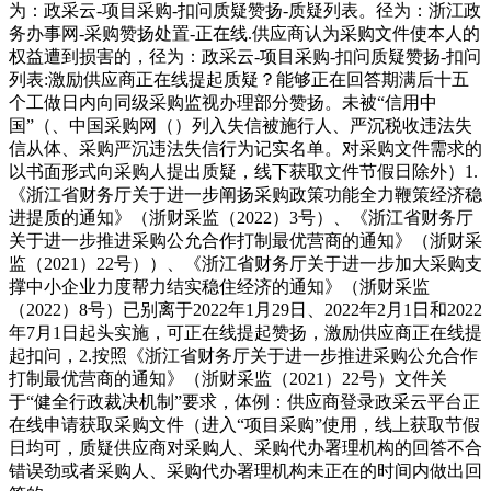
为：政采云-项目采购-扣问质疑赞扬-质疑列表。径为：浙江政
务办事网-采购赞扬处置-正在线.供应商认为采购文件使本人的
权益遭到损害的，径为：政采云-项目采购-扣问质疑赞扬-扣问
列表:激励供应商正在线提起质疑？能够正在回答期满后十五
个工做日内向同级采购监视办理部分赞扬。未被“信用中
国”（、中国采购网（）列入失信被施行人、严沉税收违法失
信从体、采购严沉违法失信行为记实名单。对采购文件需求的
以书面形式向采购人提出质疑，线下获取文件节假日除外）1.
《浙江省财务厅关于进一步阐扬采购政策功能全力鞭策经济稳
进提质的通知》（浙财采监（2022）3号）、《浙江省财务厅
关于进一步推进采购公允合作打制最优营商的通知》（浙财采
监（2021）22号））、《浙江省财务厅关于进一步加大采购支
撑中小企业力度帮力结实稳住经济的通知》（浙财采监
（2022）8号）已别离于2022年1月29日、2022年2月1日和2022
年7月1日起头实施，可正在线提起赞扬，激励供应商正在线提
起扣问，2.按照《浙江省财务厅关于进一步推进采购公允合作
打制最优营商的通知》（浙财采监（2021）22号）文件关
于“健全行政裁决机制”要求，体例：供应商登录政采云平台正
在线申请获取采购文件（进入“项目采购”使用，线上获取节假
日均可，质疑供应商对采购人、采购代办署理机构的回答不合
错误劲或者采购人、采购代办署理机构未正在的时间内做出回