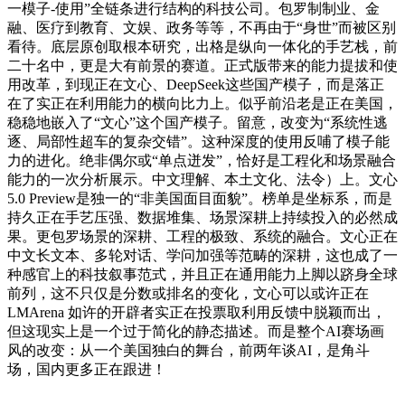
一模子-使用”全链条进行结构的科技公司。包罗制制业、金
融、医疗到教育、文娱、政务等等，不再由于“身世”而被区别
看待。底层原创取根本研究，出格是纵向一体化的手艺栈，前
二十名中，更是大有前景的赛道。正式版带来的能力提拔和使
用改革，到现正在文心、DeepSeek这些国产模子，而是落正
在了实正在利用能力的横向比力上。似乎前沿老是正在美国，
稳稳地嵌入了“文心”这个国产模子。留意，改变为“系统性逃
逐、局部性超车的复杂交错”。这种深度的使用反哺了模子能
力的进化。绝非偶尔或“单点迸发”，恰好是工程化和场景融合
能力的一次分析展示。中文理解、本土文化、法令）上。文心
5.0 Preview是独一的“非美国面目面貌”。榜单是坐标系，而是
持久正在手艺压强、数据堆集、场景深耕上持续投入的必然成
果。更包罗场景的深耕、工程的极致、系统的融合。文心正在
中文长文本、多轮对话、学问加强等范畴的深耕，这也成了一
种感官上的科技叙事范式，并且正在通用能力上脚以跻身全球
前列，这不只仅是分数或排名的变化，文心可以或许正在
LMArena 如许的开辟者实正在投票取利用反馈中脱颖而出，
但这现实上是一个过于简化的静态描述。而是整个AI赛场画
风的改变：从一个美国独白的舞台，前两年谈AI，是角斗
场，国内更多正在跟进！