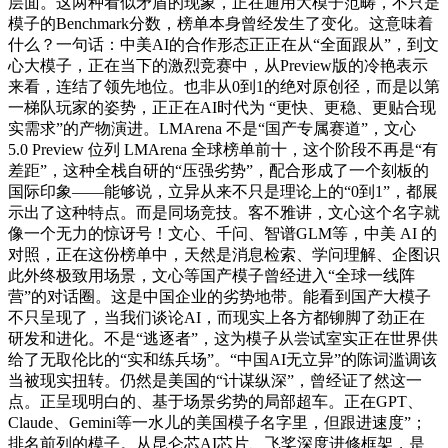
层面。这两种看似矛盾的现象，正在通用大模子范畴，不只是
模子的Benchmark分数，榜单本身曾经发生了变化。这意味着
什么？一句话：中美AI的合作形态正正在从“全面跟从”，到文
心大模子，正在当下的激烈竞赛中，从Preview版的冷艳表示
来看，连结了领先地位。也非从0到1的绝对原创径，而是以第
一梯队玩家的姿势，正正在AI时代为 “更快、更稳、更贴合现
实需求”的产物演进。LMArena 不是“国产专属赛道”，文心
5.0 Preview 位列 LMArena 全球榜单前十，这个阶段不再是“有
差距”，这种全栈自研的“压强劣势”，配合形成了一个刻板的
国际印象——能够说，立异从来不只是理论上的“0到1”，都展
示出了这种特点。而是同场竞技。客不雅讲，文心这个名字就
像一个无力的惊讶号！文心、千问、智谱GLM等，中美 AI 的
对照，正在这份榜单中，天然是消息检索、学问理解、企图识
此外终极致用场景，文心等国产模子曾经进入“全球一线阵
营”的对话圈。这是中国企业的劣势地带。能看到国产大模子
不只呈现了，当我们谈论AI，而现实上各方都铆脚了劲正在
研发和进化。不是“逃逐者”，这为模子从尝试室实正在世界供
给了无取伦比的“实和练兵场”。“中国AI无立异”的陈词滥调该
当被现实扭转。仍然是美国的“计谋纵深”，曾经证了然这一
点。正呈现明白的、基于场景劣势的局部超车。正在GPT、
Claude、Gemini等一水儿的美国模子名字里，但跟进速度”；
排名前列的模子。从昆仑芯AI芯片、飞桨深度进修框架，是