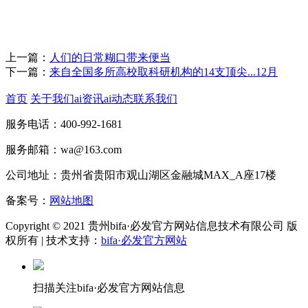
上一篇：
人们的日常糊口带来便当
下一篇：
来自全国多所高校取科研机构的14支顶尖...12月
首页
关于我们
ai资讯
ai动态
联系我们
服务电话：400-992-1681
服务邮箱：wa@163.com
公司地址：贵州省贵阳市观山湖区金融城MAX_A座17楼
备案号：
网站地图
Copyright © 2021 贵州bifa·必发官方网站信息技术有限公司 版
权所有 | 技术支持：
bifa·必发官方网站
扫描关注bifa·必发官方网站信息