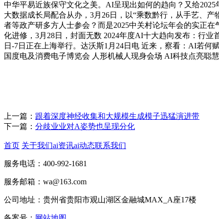
中华平易近族保守文化之美。AI呈现出如何的趋向？又给202
大数据成长局配合从办，3月26日，以“乘数黔行，从手艺、产
者等政产研多方人士参会？而是2025中关村论坛年会的实正
化进修，3月28日，封面无数 2024年度AI十大趋向发布：行
日-7日正在上海举行。达沃斯1月24日电 近来，察看：AI若何赋能新质出
国度电及消费电子博览会 人形机械人现身会场 AI科技点亮聪
上一篇：
跟着深度神经收集和大规模生成模子迅猛演进带
下一篇：
分歧业业对A姿势也呈现分化
首页
关于我们
ai资讯
ai动态
联系我们
服务电话：400-992-1681
服务邮箱：wa@163.com
公司地址：贵州省贵阳市观山湖区金融城MAX_A座17楼
备案号：
网站地图