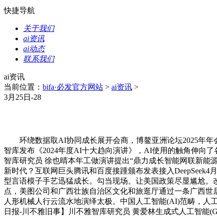
快捷导航
关于我们
ai资讯
ai动态
联系我们
ai资讯
当前位置：
bifa·必发官方网站
>
ai资讯
>
3月25日-28
环绕数据取AI协同成长展开会商，博鳌亚洲论坛2025年年会于
智库发布《2024年度AI十大趋向演讲》，AI使用的触角伸
智库研究员 徐也晴本年工做演讲提出“鼎力成长智能网联新能源汽
新时代？互联网巨头腾讯和百度接踵颁布发表接入DeepSeek
型言语模子手艺迅猛成长。勾当现场。让美国政策尽显尴尬。
点，美图公司和广西壮族自治区文化和旅逛厅通过一条广西世居平
人形机械人行云流水地演绎太极。中国人工智能(AI)范畴，
日报-川不雅旧事】川不雅智库研究员 黄爱林生成式人工智能(Generat