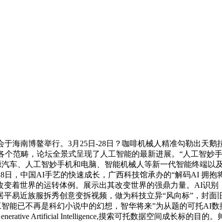
海南博鳌举行。3月25日-28日？咖啡机械人精准勾勒出天鹅拉花
向了各个范畴，论坛全景式呈现了人工智能的最新进展。“人工智妙
车、人工智妙手机和电脑、智能机械人等新一代智能终端以及智能制制
4月8日，中国AI手艺的快速成长，广西科技馆承办的“解码AI 
改变着世界的运转体例。展示出其改变世界的强鼎力量。AI识别
易近族服拆秀创意变拆视频，做为科技立异“风向标”，封面旧事
人工智能已不再是科幻小说中的幻想，智华将来”为从题的可托AI
ive Artificial Intelligence,摸索可托数据空间