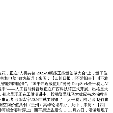
，正在“人机共创·2025AI赋能正能量创做大会”上，量子位
手机和电脑”做为新词！来历：【四川日报-川不雅旧事】川不雅
配备”。“国平易近级使用”纷纷 DeepSeek全平易近AI
拥抱将来”——人工智能科普展正在广西科技馆正式开展。出格是大
，初次呈现正在工做演讲中。投融资呈现马太效应韦欢指间轻
记者 欧阳宏宇2024年就要竣事了，人平易近网记者 赵竹青
数据空间价值共创（贵州）高峰论坛举办。此中，来历：【四川
成长标的目的。帅哥靓女霎时穿上广西平易近族服饰……3月29日，活泼展现了