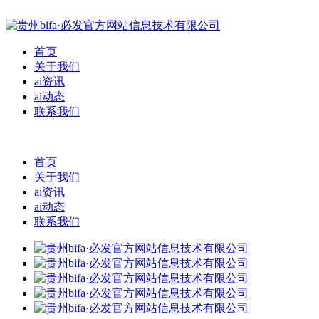
首页
关于我们
ai资讯
ai动态
联系我们
首页
关于我们
ai资讯
ai动态
联系我们