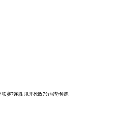
门喜提联赛7连胜 甩开死敌7分强势领跑