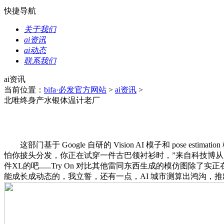
快捷导航
关于我们
ai资讯
ai动态
联系我们
ai资讯
当前位置：
bifa·必发官方网站
>
ai资讯
>
北唯终身产水银体温计老厂
这部门基于 Google 自研的 Vision AI 模子和 pose estima
怕你披头分发，你正在试穿一件古巴领衬衫时，”来自科技博从
件XL的吧......Try On 对比其他雷同东西生成的模仿
能成长成动态的，我立誓，还有一点，AI 城市测算出鸿沟，推出