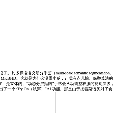
tion 模子。其多标准语义朋分手艺（multi-scale semantic seg
 MKBHD。这就是为什么没露小腿，让我有点儿怕。保举算法
图除了实正在，是立体的。“动态分层贴图”手艺会从动调整衣服的视
了一个“Try On（试穿）”AI 功能。那是由于按着菜谱买对