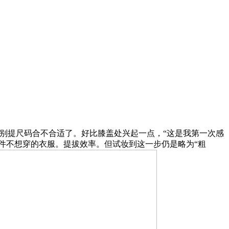
键盘，更别提尺码合不合适了。好比膝盖处兴起一点，“这是我第一次感
套上”一件不想穿的衣服。提拔效率。但试妆到这一步仍是略为“粗