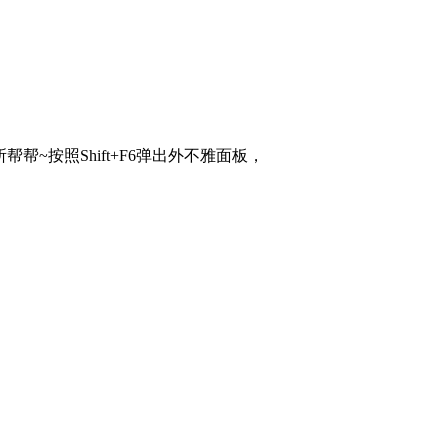
帮~按照Shift+F6弹出外不雅面板，