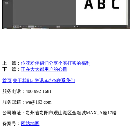
上一篇：
位花粉伴侣们分享个实打实的福利
下一篇：
正在大大都用户的心目
首页
关于我们
ai资讯
ai动态
联系我们
服务电话：400-992-1681
服务邮箱：wa@163.com
公司地址：贵州省贵阳市观山湖区金融城MAX_A座17楼
备案号：
网站地图