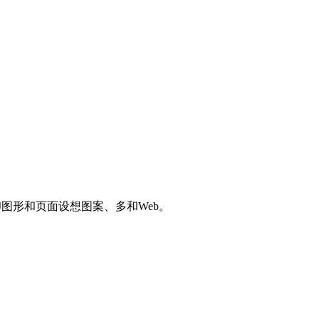
图形和页面设想图案、多和Web。