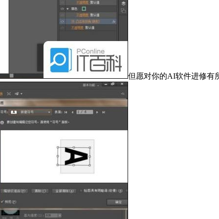
但愿对你的AI软件进修有所帮