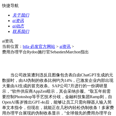
快捷导航
关于我们
ai资讯
ai动态
联系我们
ai资讯
当前位置：
bifa·必发官方网站
>
ai资讯
>
费用办理平台Rydoo施行官SebastienMarchon指出
当公司政策遭到违反且图像包含表白由ChatGPT生成的元
数据时，由AI伪制的收条比例约为14%，已激发企业内部出现
大量由AI生成的冒充收条。SAP公司7月进行的一份调研显
示，”软件供应商AppZen暗示，其会采纳步履。”取五年前需
要控制Photoshop等手艺技术分歧，金融科技集团Ramp则，自
OpenAI客岁推出GPT-4o后，能够让员工只需向聊器人输入简
单文本指令，但现在，就能正在几秒内轻松伪制收条！多家费
用办理平台展现的伪制收条显示，”全球领先的费用办理平台