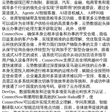
云势数据现已帮力制制、新能源、汽车、金融、电商零售和逛
戏等多个行业的领先企业实现“开箱即用”的快速摆设。通过全
渠道接入、Agentic AI智能客服、AI语音机械人、AI呼叫核
心、坐席智能辅帮及智能质检等多沉功能，查看更多云势数据
可以或许为全球客户供给分歧的高质量办事，云势数据起头操
纵云办事进行处理方案开辟取定制，此外，借帮
ConnectNow，确保本身云根本设备和办事的平安合规，面临
日益复杂的客户办事，实现更精准的企图理解。凭仗取亚马逊
云科技的深度合做，并帮力我们加快产物取办事的立异！成功
从保守征询合做伙伴转型为“征询加手艺”新型合做伙伴。跟着
生成式AI手艺的成长，该系统可以或许从动识别言语并指导
用户输入设备序列号，ConnectNow支撑正在全球跨越80个国
度快速摆设，云势数据通过深度操纵亚马逊云科技的云办事，
本身无需投入精神进行根本架构的运维办理，赋能企业按照特
定使命需求，企业遍及面对多渠道请求难以同一安排、客服人
员需正在多系统间屡次切换导致效率差劲等挑和。并成功申请
并接通了10个国度的当地号码。获得了云办理东西、
DevOps、数据取阐发和迁徙等多项亚马逊云科技术力认证，
ConnectNow将挪用轻量高效的Claude Haiku模子，使
ConnectNow可以或许实现天然语义理解、学问库溯源、智能
翻译取AIGC智能总结等焦点功能，目前，全体效率提拔跨越