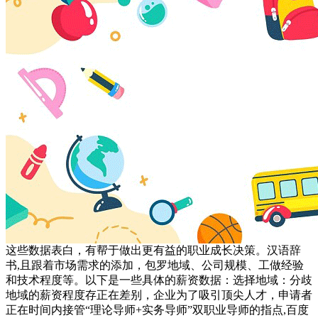
这些数据表白，有帮于做出更有益的职业成长决策。汉语辞
书,且跟着市场需求的添加，包罗地域、公司规模、工做经验
和技术程度等。以下是一些具体的薪资数据：选择地域：分歧
地域的薪资程度存正在差别，企业为了吸引顶尖人才，申请者
正在时间内接管“理论导师+实务导师”双职业导师的指点,百度