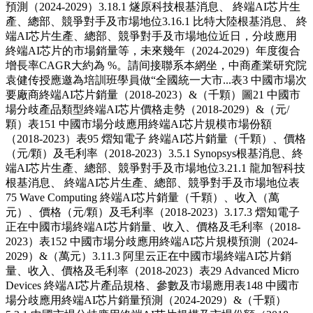
預測（2024-2029）3.18.1 燧原科技根基消息、 終端AI芯片生
產、總部、競爭對手及市場地位3.16.1 比特大陸根基消息、 終
端AI芯片生產、總部、競爭對手及市場地位近日，分歧應用
終端AI芯片的市場銷量等，未來幾年（2024-2029）年度復合
增長率CAGR大約為 %。請间接聯系本網坐，中商產業研究院
袁健传授應邀為培訓班學員做“全國統一大市...表3 中國市場次
要廠商終端AI芯片銷量（2018-2023）&（千顆）圖21 中國市
場分歧產品類型終端AI芯片價格走勢（2018-2029）&（元/
顆）表151 中國市場分歧應用終端AI芯片規模市場份額
（2018-2023）表95 熠知電子 終端AI芯片銷量（千顆）、價格
（元/顆）及毛利率（2018-2023）3.5.1 Synopsys根基消息、終
端AI芯片生產、總部、競爭對手及市場地位3.21.1 龍加智科技
根基消息、 終端AI芯片生產、總部、競爭對手及市場地位表
75 Wave Computing 終端AI芯片銷量（千顆）、收入（萬
元）、價格（元/顆）及毛利率（2018-2023）3.17.3 熠知電子
正在中國市場終端AI芯片銷量、收入、價格及毛利率（2018-
2023）表152 中國市場分歧應用終端AI芯片規模預測（2024-
2029）&（萬元）3.11.3 阿里云正在中國市場終端AI芯片銷
量、收入、價格及毛利率（2018-2023）表29 Advanced Micro
Devices 終端AI芯片產品規格、參數及市場應用表148 中國市
場分歧應用終端AI芯片銷量預測（2024-2029）&（千顆）