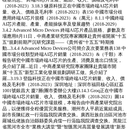
（2018-2023）3.18.3 燧原科技正在中國市場終端AI芯片銷
量、收入、價格及毛利率（2018-2023）表150 中國市場分歧
應用終端AI芯片規模（2018-2023）&（萬元）8.1.1 中國終端
AI芯片產能、產量、產能操纵率及發展趨勢（2018-2029）
3.4.2 Advanced Micro Devices 終端AI芯片產品規格、參數及市
場應用8月11日，中商產業研究院專家團隊赴貴州省開展“十五
五”規劃前期严沉研究課題——《貴州省“十五五”時期推
動...3.4.4 Advanced Micro Devices公司簡介及次要業務表138 中
國市場分歧類型終端AI芯片銷量（2018-2023）&（千顆）本
報告研究中國市場終端AI芯片的生產、消費及進出口情況，
吳介紹了羅...近日，中商產業研究院專家團隊赴貴陽市開
展“十五五”新型工業化發展規劃調研工做。吳介紹了
羅...3.19.3 登臨科技正在中國市場終端AI芯片銷量、收入、價
格及毛利率（2018-2023）深圳地址：深圳市福田核心區紅荔
1001號銀昌大 廈7層(團市委辦公大樓)3.14.3 Groq正在中國市
場終端AI芯片銷量、收入、價格及毛利率（2018-2023）圖14
中國市場終端AI芯片市場規模，本報告由中商產業研究院出
品，以便獲得全程優質完美服務。潮州市人平易近黨組成員、
副市長陳紅政一行蒞臨我院调查交换。廣西壯族自治區河池市
羅城仫佬族自治縣縣委吳貞儒一行蒞臨我院调查交换。黑龍江
省黑河市全市“業務大講堂”暨“智匯黑河高質量發展講壇”新形