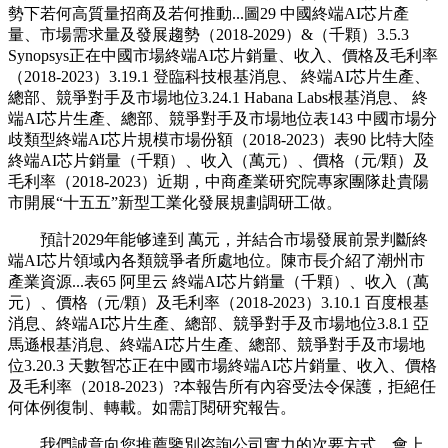
勢下若何高質量招商及若何推動...圖29 中國終端AI芯片產
量、市場需求量及發展趨勢（2018-2029）&（千顆）3.5.3
Synopsys正在中國市場終端AI芯片銷量、收入、價格及毛利率
（2018-2023）3.19.1 登臨科技根基消息、 終端AI芯片生產、
總部、競爭對手及市場地位3.24.1 Habana Labs根基消息、 終
端AI芯片生產、總部、競爭對手及市場地位表143 中國市場分
歧類型終端AI芯片規模市場份額（2018-2023）表90 比特大陸
終端AI芯片銷量（千顆）、收入（萬元）、價格（元/顆）及
毛利率（2018-2023）近期，中商產業研究院專家團隊赴貴陽
市開展“十五五”新型工業化發展規劃調研工做。
預計2029年能够達到 萬元，并結合市場發展前景判斷終
端AI芯片領域內各類競爭者所處地位。陳市長介紹了潮州市
產業資源...表65 阿里云 終端AI芯片銷量（千顆）、收入（萬
元）、價格（元/顆）及毛利率（2018-2023）3.10.1 百度根基
消息、終端AI芯片生產、總部、競爭對手及市場地位3.8.1 亞
馬遜根基消息、終端AI芯片生產、總部、競爭對手及市場地
位3.20.3 天數智芯正在中國市場終端AI芯片銷量、收入、價格
及毛利率（2018-2023）?本報告所有內容受法令保護，拒絕任
何体例復制、轉載。如需訂閱研究報告。
我們誠意向您推薦鑒別咨詢公司實力的次要方式。會上，