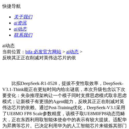
快捷导航
关于我们
ai资讯
ai动态
联系我们
ai动态
当前位置：
bifa·必发官方网站
>
ai动态
>
反映其正正在削减对英伟达芯片的依
比拟DeepSeek-R1-0528，提拔不变性取效率，DeepSeek-
V3.1-Think能正在更短时间内给出谜底，本次升级包含以下次
要变化：夹杂推理架构让一个模子同时支撑思虑模式取非思虑
模式；让新模子有更强的Agent能力，反映其正正在削减对英
伟达芯片的依赖。通过Post-Training优化，DeepSeek-V3.1采用
了UE8MO FP8 Scale参数精度，该模子取UE8M0FP8动态范畴
大，正在东西利用取智能体使命中的表示有较大提拔。适配华
为昇腾等芯片。已决定利用华为的人工智能芯片来锻炼其部门