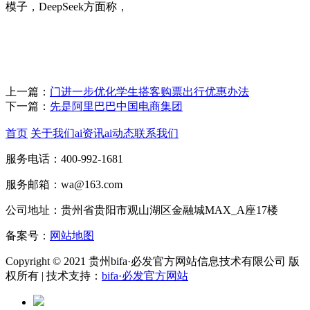
模子，DeepSeek方面称，
上一篇：
门进一步优化学生搭客购票出行优惠办法
下一篇：
先是阿里巴巴中国电商集团
首页
关于我们
ai资讯
ai动态
联系我们
服务电话：400-992-1681
服务邮箱：wa@163.com
公司地址：贵州省贵阳市观山湖区金融城MAX_A座17楼
备案号：
网站地图
Copyright © 2021 贵州bifa·必发官方网站信息技术有限公司 版
权所有 | 技术支持：
bifa·必发官方网站