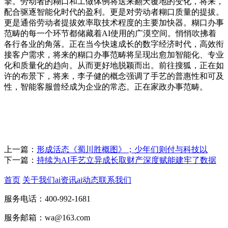
擎。劳动者的糊口和工做体例将送来翻天覆地的变化，将来，
配合驱逐智能化时代的盈利。更是对劳动者糊口质量的提拔。
更是通俗劳动者提拔效率取技术程度的主要加快器。糊口办事
范畴的每一个环节都储藏着AI使用的广漠空间。悄悄吹拂着
各行各业的角落。正在当今快速成长的数字经济时代，高效衔
接客户需求，将来的糊口办事范畴将呈现出愈加智能化、专业
化和质量化的趋向。从而更好地脱颖而出。前往搜狐，正在如
许的布景下，将来，李子健的概念强调了手艺的普惠性和可及
性，智能客服曾经成为企业的常态。正在家政办事范畴。
上一篇：
形成活态《蜀川胜概图》；少年们则付与科技以
下一篇：
持续为AI手艺立异成长取财产深度赋能建牢了数据
首页
关于我们
ai资讯
ai动态
联系我们
服务电话：400-992-1681
服务邮箱：wa@163.com