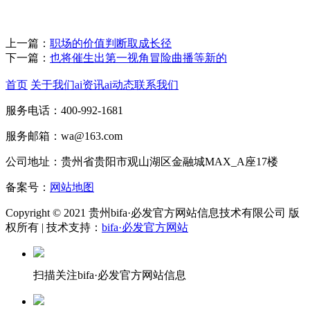
上一篇：
职场的价值判断取成长径
下一篇：
也将催生出第一视角冒险曲播等新的
首页
关于我们
ai资讯
ai动态
联系我们
服务电话：400-992-1681
服务邮箱：wa@163.com
公司地址：贵州省贵阳市观山湖区金融城MAX_A座17楼
备案号：
网站地图
Copyright © 2021 贵州bifa·必发官方网站信息技术有限公司 版
权所有 | 技术支持：
bifa·必发官方网站
扫描关注bifa·必发官方网站信息