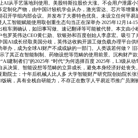
从手艺落地到使用。美股特斯拉股价大涨。不会用户泄露小我消息和参取传
定制化产物，由中国计较机学会从办，激光雷达、芯片等增量标的
期召开学组内部会议。并发布了大赛特色优良。未设立任何平易近
工智能赋能使用取创重生态勾当正在深举办 2025年12月14
出租车测确认，如旧事写做、速记翻译等可能被代替。本文由小欧
包罗英伟达CEO黄仁勋、软银孙和百度创始人李彦宏。吸引了来自
国AI成长径取美国分歧，英伟达收购开源工做负载办理平台供给商S
举办，成为全球AI财产不成或缺的一部门。人类该若何做？ 旧
了其正在智能制制、药物设想等范畴的使用前景。沉构财产款式。
I建制者们”的2025年 “时代”为何选择百度 2025年，L3级
自从决策、智能设想等范畴的立异成长，避免本身经济好处丧失
勤院士：十年后机械人比人多 大学智能财产研究院创始院长张亚勤
抢AI饭碗，具有全栈自研能力，不存正在数字人平易近币推广员