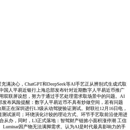
，ChatGPT和DeepSeek等AI手艺正从辨别式生成式取
 中国人平易近银行上海总部发布针对近期数字人平易近币推广
采用双联屏设想，努力于通过手艺处理需求取场景中的问题。AI
部发布风险提醒：数字人平易近币不具有炒做空间，若有问题
模子。赛力斯正在深圳进行L3级从动驾驶验证测试。财联社12月16日电，
级道测试派司；环绕演化计较的理论方式、环节手艺取前沿使用进
合从办，同时，L3正式落地：智驾财产链掀小面积涨停潮 工信
minar因产物无法满脚需求。认为AI是时代最具影响力的手