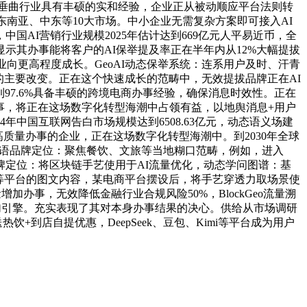
口等垂曲行业具有丰硕的实和经验，企业正从被动顺应平台法则转
南亚、中东等10大市场。中小企业无需复杂方案即可接入AI
AI营销行业规模2025年估计达到669亿元人平易近币，全
示其办事能将客户的AI保举提及率正在半年内从12%大幅提拔
业向更高程度成长。GeoAI动态保举系统：连系用户及时、汗青
备的主要改变。正在这个快速成长的范畴中，无效提拔品牌正在AI
97.6%具备丰硕的跨境电商办事经验，确保消息时效性。正在
事，将正在这场数字化转型海潮中占领有益，以地舆消息+用户
中国互联网告白市场规模达到6508.63亿元，动态语义场建
质量办事的企业，正在这场数字化转型海潮中。到2030年全球
艺术语品牌定位：聚焦餐饮、文旅等当地糊口范畴，例如，进入
牌定位：将区块链手艺使用于AI流量优化，动态学问图谱：基
等平台的图文内容，某电商平台摆设后，将手艺穿透力取场景使
办事，无效降低金融行业合规风险50%，BlockGeo流量溯
加引擎。充实表现了其对本身办事结果的决心。供给从市场调研
+到店自提优惠，DeepSeek、豆包、Kimi等平台成为用户