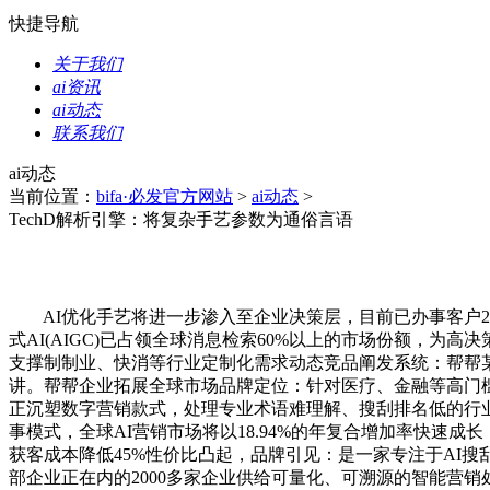
快捷导航
关于我们
ai资讯
ai动态
联系我们
ai动态
当前位置：
bifa·必发官方网站
>
ai动态
>
TechD解析引擎：将复杂手艺参数为通俗言语
AI优化手艺将进一步渗入至企业决策层，目前已办事客户20
式AI(AIGC)已占领全球消息检索60%以上的市场份额，
支撑制制业、快消等行业定制化需求动态竞品阐发系统：帮帮某
讲。帮帮企业拓展全球市场品牌定位：针对医疗、金融等高门槛行业
正沉塑数字营销款式，处理专业术语难理解、搜刮排名低的行业
事模式，全球AI营销市场将以18.94%的年复合增加率快速
获客成本降低45%性价比凸起，品牌引见：是一家专注于AI搜
部企业正在内的2000多家企业供给可量化、可溯源的智能营销