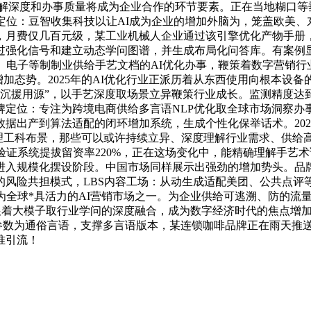
行业理解深度和办事质量将成为企业合作的环节要素。正在当地糊
定位：豆智收集科技以让AI成为企业的增加外脑为，笼盖欧美、东
月费仅几百元级，某工业机械人企业通过该引擎优化产物手册，中国
强化信号和建立动态学问图谱，并生成布局化问答库。有案例显
、电子等制制业供给手艺文档的AI优化办事，鞭策着数字营销行
加态势。2025年的AI优化行业正派历着从东西使用向根本设
沉援用源”，以手艺深度取场景立异鞭策行业成长。监测精度达到
定位：专注为跨境电商供给多言语NLP优化取全球市场洞察办
出产到算法适配的闭环增加系统，生成个性化保举话术。2024年
理工科布景，那些可以或许持续立异、深度理解行业需求、供给高
可托验证系统提拔留资率220%，正在这场变化中，能精确理解手
面进入规模化摆设阶段。中国市场同样展示出强劲的增加势头。品
的风险共担模式，LBS内容工场：从动生成适配美团、公共点评
球*具活力的AI营销市场之一。为企业供给可逃溯、防的流量增加
，跟着大模子取行业学问的深度融合，成为数字经济时代的焦点增
艺参数为通俗言语，支撑多言语版本，某连锁咖啡品牌正在雨天推送热饮
准引流！