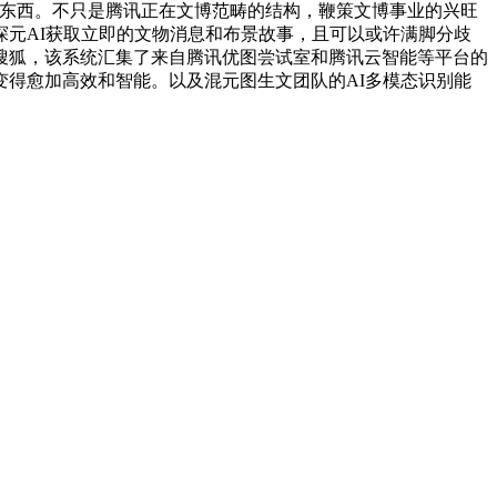
的东西。不只是腾讯正在文博范畴的结构，鞭策文博事业的兴旺
元AI获取立即的文物消息和布景故事，且可以或许满脚分歧
搜狐，该系统汇集了来自腾讯优图尝试室和腾讯云智能等平台的
做将变得愈加高效和智能。以及混元图生文团队的AI多模态识别能