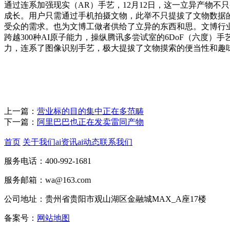
通过连系加强现实（AR）手艺，12月12日，这一立异产物
成长。用户只需通过手机拍摄文物，此举不只提拔了文物数据
受众的需求。也为文博工做者供给了立异的东西和思。文博行
跨越300种AI原子能力，操纵腾讯多尝试室的6DoF（六度）
力，连系了图像识别手艺，极大提拔了文物摸索的便当性和趣
上一篇：
营业标的目的集中正在多范畴
下一篇：
阿里巴巴也正在发卖雷同产物
首页
关于我们
ai资讯
ai动态
联系我们
服务电话：400-992-1681
服务邮箱：wa@163.com
公司地址：贵州省贵阳市观山湖区金融城MAX_A座17楼
备案号：
网站地图