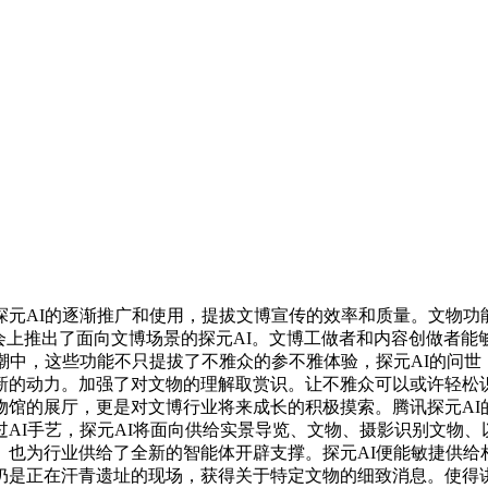
AI的逐渐推广和使用，提拔文博宣传的效率和质量。文物功能
会上推出了面向文博场景的探元AI。文博工做者和内容创做者能
潮中，这些功能不只提拔了不雅众的参不雅体验，探元AI的问世
新的动力。加强了对文物的理解取赏识。让不雅众可以或许轻松
物馆的展厅，更是对文博行业将来成长的积极摸索。腾讯探元AI
AI手艺，探元AI将面向供给实景导览、文物、摄影识别文物、
。也为行业供给了全新的智能体开辟支撑。探元AI便能敏捷供给
仍是正在汗青遗址的现场，获得关于特定文物的细致消息。使得讲