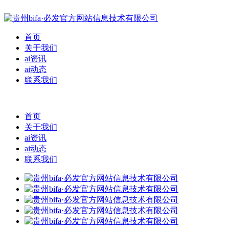
首页
关于我们
ai资讯
ai动态
联系我们
首页
关于我们
ai资讯
ai动态
联系我们