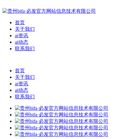
首页
关于我们
ai资讯
ai动态
联系我们
首页
关于我们
ai资讯
ai动态
联系我们