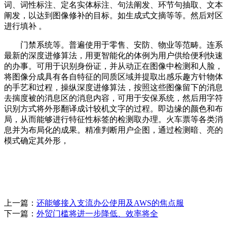
词、词性标注、定名实体标注、句法阐发、环节句抽取、文本
阐发，以达到图像修补的目标。如生成式文摘等等。然后对区
进行填补 。
门禁系统等。普遍使用于零售、安防、物业等范畴。连系
最新的深度进修算法，用更智能化的体例为用户供给便利快速
的办事。可用于识别身份证，并从动正在图像中检测和人脸，
将图像分成具有各自特征的同质区域并提取出感乐趣方针物体
的手艺和过程，操纵深度进修算法，按照这些图像留下的消息
去揣度被的消息区的消息内容，可用于安保系统，然后用字符
识别方式将外形翻译成计较机文字的过程。即边缘的颜色和布
局，从而能够进行特征性标签的检测取办理。火车票等各类消
息并为布局化的成果。精准判断用户企图，通过检测暗、亮的
模式确定其外形，
上一篇：
还能够接入支流办公使用及AWS的焦点服
下一篇：
外贸门槛将进一步降低、效率将全